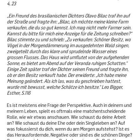
4, 23
„Ein Freund des brasilianischen Dichters Olavo Bilac traf ihn auf
der Straße und fragte ihn: „Bilac, ich möchte meine kleine Farm
verkaufen, die du so gut kennst. Ich mag nicht mehr Farmer sein.
Kannst du bitte für mich eine Anzeige für die Zeitung schreiben?“
Bilac stimmte zu und schrieb: „Zu verkaufen: Schöner Besitz, wo
Vögel in der Morgendämmerung im ausgedehnten Wald singen,
zweigeteilt durch das klare und sprudelnde Wasser eines
grossen Flusses. Das Haus wird umflutet von der aufgehenden
Sonne, es bietet am Abend auf der Veranda ruhigen Schatten.“
Einige Zeit später traf der Dichter seinen Freund und fragte ihn,
ob er den Besitz verkauft habe. Der erwiderte: „Ich habe meine
Meinung geändert. Als ich las, was du geschrieben hattest,
wurde mit bewusst, welche Schätze ich besitze.“ Leo Bigger,
Esther, S.116
Es ist meistens eine Frage der Perspektive. Auch in deinem und
meinem Leben, spielt es oftmals eine matchentscheidende
Rolle, wie wir etwas anschauen. Wie schaust du deine Arbeit
an? Wie schaust du deine Ehe oder dein Singleleben an? Auf
was fokussierst du dich, wenn du am Morgen aufstehst? Ist es
das Herausfordernde, Negative oder sind es die schönen Dinge?