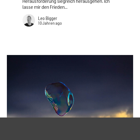
Herausforderung siegreich herausgehen. Ich
lasse mir den Frieden...
Leo Bigger
10 Jahren ago