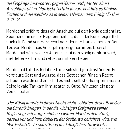
die Eingänge bewachten, gegen Xerxes und planten einen
Anschlag auf ihn. Mordechai erfuhr davon, erzählte es Königin
Esther, und die meldete es in seinem Namen dem König.“ Esther
2, 21-23
Mordechai erfährt, dass ein Anschlag auf den König geplant ist.
Spannend an dieser Begebenheit ist, dass der König eigentlich
auch ein Feind von Mordechai war, denn er hatte einen großen
Teil von Mordechais Volk gefangen genommen. Doch als
Mordechai hört, wie ein Attentat auf den König geplant wird,
meldet er es ihm und rettet somit sein Leben.
Mordechai tat das Richtige trotz schwierigen Umständen. Er
vertraute Gott und wusste, dass Gott schon für sein Recht
schauen würde und er sich dies nicht selbst erkämpfen musste.
Seine loyale Tat kam ihm später zu Gute. Wir lesen ein paar
Verse später:
„Der König konnte in dieser Nacht nicht schlafen, deshalb ließ er
die Chronik bringen, in der die wichtigen Ereignisse seiner
Regierungszeit aufgeschrieben waren. Man las dem König
daraus vor und kam dabei zu der Stelle, wo berichtet wird, wie
Mordechai die Verschwörung der königlichen Torwächter