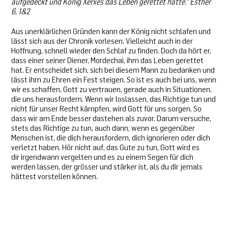
aufgedeckt und König Xerxes das Leben gerettet hatte.“ Esther
6, 1&2
Aus unerklärlichen Gründen kann der König nicht schlafen und
lässt sich aus der Chronik vorlesen. Vielleicht auch in der
Hoffnung, schnell wieder den Schlaf zu finden. Doch da hört er,
dass einer seiner Diener, Mordechai, ihm das Leben gerettet
hat. Er entscheidet sich, sich bei diesem Mann zu bedanken und
lässt ihm zu Ehren ein Fest steigen. So ist es auch bei uns, wenn
wir es schaffen, Gott zu vertrauen, gerade auch in Situationen,
die uns herausfordern. Wenn wir loslassen, das Richtige tun und
nicht für unser Recht kämpfen, wird Gott für uns sorgen. So
dass wir am Ende besser dastehen als zuvor. Darum versuche,
stets das Richtige zu tun, auch dann, wenn es gegenüber
Menschen ist, die dich herausfordern, dich ignorieren oder dich
verletzt haben. Hör nicht auf, das Gute zu tun, Gott wird es
dir irgendwann vergelten und es zu einem Segen für dich
werden lassen, der grösser und stärker ist, als du dir jemals
hättest vorstellen können.