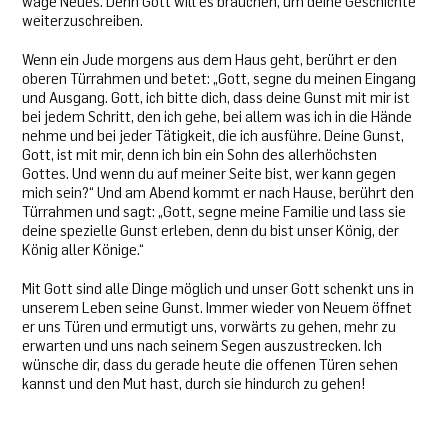
wage Neues. Denn Gott will es brauchen, um deine Geschichte
weiterzuschreiben.
Wenn ein Jude morgens aus dem Haus geht, berührt er den
oberen Türrahmen und betet: „Gott, segne du meinen Eingang
und Ausgang. Gott, ich bitte dich, dass deine Gunst mit mir ist
bei jedem Schritt, den ich gehe, bei allem was ich in die Hände
nehme und bei jeder Tätigkeit, die ich ausführe. Deine Gunst,
Gott, ist mit mir, denn ich bin ein Sohn des allerhöchsten
Gottes. Und wenn du auf meiner Seite bist, wer kann gegen
mich sein?“ Und am Abend kommt er nach Hause, berührt den
Türrahmen und sagt: „Gott, segne meine Familie und lass sie
deine spezielle Gunst erleben, denn du bist unser König, der
König aller Könige.“
Mit Gott sind alle Dinge möglich und unser Gott schenkt uns in
unserem Leben seine Gunst. Immer wieder von Neuem öffnet
er uns Türen und ermutigt uns, vorwärts zu gehen, mehr zu
erwarten und uns nach seinem Segen auszustrecken. Ich
wünsche dir, dass du gerade heute die offenen Türen sehen
kannst und den Mut hast, durch sie hindurch zu gehen!