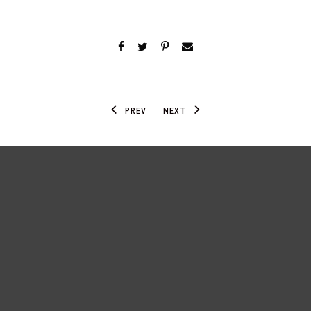
PREV
NEXT
Donations
Legal Disclosure
Privacy
Press
Contact
Spenden
Impressum
Datenschutz
Presse
Kontakt
© ICF Zürich