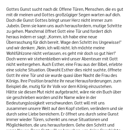
Gottes Gunst sucht nach dir. Offene Türen, Menschen, die es gut
mit dir meinen und Gottes großzügiger Segen warten auf dich.
Doch die Gunst Gottes bringt unser Herz nicht immer zum
Jubeln. Denn sie kann uns auch herausfordern, mutige Schritte
zu gehen. Manchmal öffnet Gott eine Tür und fordert dich
heraus indem er sagt: „Komm, ich habe eine neue
Überraschung für dich bereit. Wage den Schritt ins Ungewisse!“
und wir denken: „Nein, ich will nicht. Ich möchte meine
Wohlfühlzone nicht verlassen, es geht mir doch so gut hier!“
Doch wenn wir stehenbleiben wird unser Abenteuer mit Gott
nicht weitergehen. Auch Esther, eine Frau aus der Bibel, erlebte
eine solche Situation. Obwohl Esther dies nicht suchte, öffnete
Gott ihr eine Tür und sie wurde quasi über Nacht die Frau des
Königs. Ihre Position brachte ihr neue Herausforderungen, zum
Beispiel die, mutig für ihr Volk vor dem König einzustehen.
Hätte sie diesen Mut nicht aufgebracht, wäre nie ein Buch über
sie geschrieben worden und ihr Name wäre in der
Bedeutungslosigkeit verschwunden. Gott will mit uns
zusammen unsere Welt auf den Kopf stellen, verändern und sie
durch seine Liebe bereichern. Er öffnet uns durch seine Gunst
immer wieder Türen, schenkt uns neue Situationen und
Möglichkeiten, die uns herausfordern. Gehe den Schritt und