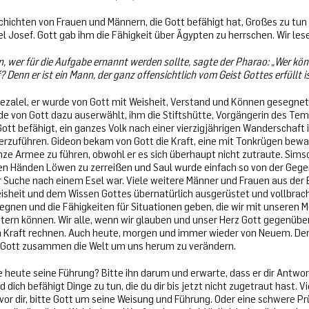
eschichten von Frauen und Männern, die Gott befähigt hat, Großes zu tu
l Josef. Gott gab ihm die Fähigkeit über Ägypten zu herrschen. Wir lesen
n, wer für die Aufgabe ernannt werden sollte, sagte der Pharao: „Wer kön
? Denn er ist ein Mann, der ganz offensichtlich vom Geist Gottes erfüllt is
ezalel, er wurde von Gott mit Weisheit, Verstand und Können gesegnet
de von Gott dazu auserwählt, ihm die Stiftshütte, Vorgängerin des Tem
tt befähigt, ein ganzes Volk nach einer vierzigjährigen Wanderschaft 
rzuführen. Gideon bekam von Gott die Kraft, eine mit Tonkrügen bew
ze Armee zu führen, obwohl er es sich überhaupt nicht zutraute. Sims
en Händen Löwen zu zerreißen und Saul wurde einfach so von der Geg
der Suche nach einem Esel war. Viele weitere Männer und Frauen aus der
eisheit und dem Wissen Gottes übernatürlich ausgerüstet und vollbra
egnen und die Fähigkeiten für Situationen geben, die wir mit unseren M
tern können. Wir alle, wenn wir glauben und unser Herz Gott gegenüber
n Kraft rechnen. Auch heute, morgen und immer wieder von Neuem. Denn
 Gott zusammen die Welt um uns herum zu verändern.
 heute seine Führung? Bitte ihn darum und erwarte, dass er dir Antwor
ich befähigt Dinge zu tun, die du dir bis jetzt nicht zugetraut hast. Vi
or dir, bitte Gott um seine Weisung und Führung. Oder eine schwere Pr