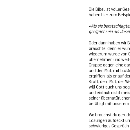
Die Bibel ist voller G
haben hier zum Beispie
«Als sie beratschlagte
geeignet sein als Josef
Oder dann haben wir B
brauchte, denn er wur
wiederum wurde von Go
übernehmen und weite
Gruppe gegen eine gan
und den Mut, mit bloß
ergriffen, als er auf 
Kraft, dem Mut, der W
will Gott auch uns beg
und einfach nicht meis
seiner übernatürliche
befähigt mit unserem
Wo brauchst du gerade
Lösungen aufdeckt und d
schwieriges Gespräch v