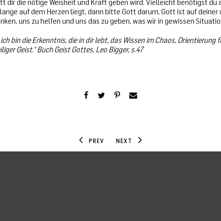
t dir die nötige Weisheit und Kraft geben wird. Vielleicht benötigst d
lange auf dem Herzen liegt, dann bitte Gott darum. Gott ist auf deiner
enken, uns zu helfen und uns das zu geben, was wir in gewissen Situati
 ich bin die Erkenntnis, die in dir lebt, das Wissen im Chaos, Orientierung f
iliger Geist.“
Buch Geist Gottes, Leo Bigger, s.47
PREV
NEXT
osure
Privacy
Press
Contact
Datenschutz
Presse
Kontakt