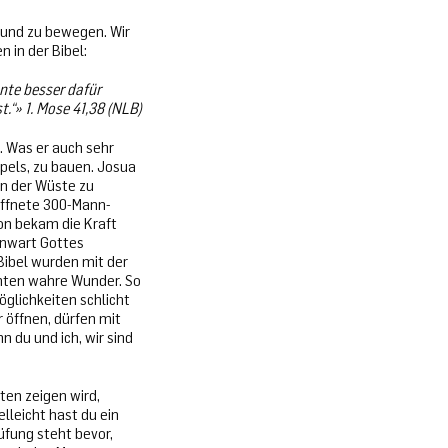
n und zu bewegen. Wir
 in der Bibel:
nte besser dafür
t.“
»
1. Mose 41,38 (NLB)
. Was er auch sehr
pels, zu bauen. Josua
in der Wüste zu
affnete 300-Mann-
on bekam die Kraft
enwart Gottes
 Bibel wurden mit der
chten wahre Wunder. So
öglichkeiten schlicht
 öffnen, dürfen mit
 du und ich, wir sind
ten zeigen wird,
elleicht hast du ein
üfung steht bevor,