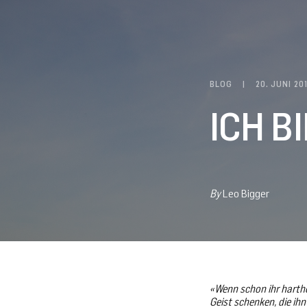
BLOG
20. JUNI 20
ICH B
By
Leo Bigger
«
Wenn schon ihr harthe
Geist schenken, die ihn