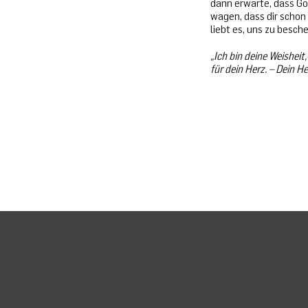
dann erwarte, dass Got
wagen, dass dir schon 
liebt es, uns zu besch
„Ich bin deine Weisheit,
für dein Herz. – Dein He
Donations
Legal Discl
Spenden
Impressum