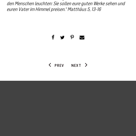
den Menschen leuchten: Sie sollen eure guten Werke sehen und
euren Vater im Himmel preisen.“ Matthäus 5, 13-16
PREV
NEXT
Donations
Legal Disclosure
Privacy
Press
Contact
Spenden
Impressum
Datenschutz
Presse
Kontakt